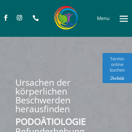

Termin
online
buchen
Ursachen der
körperlichen
Beschwerden
herausfinden
PODOÄTIOLOGIE
Befunderhebung