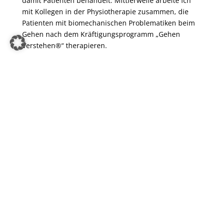
damit Patienten behandelt. Mittlerweile arbeite ich
mit Kollegen in der Physiotherapie zusammen, die
Patienten mit biomechanischen Problematiken beim
Gehen nach dem Kräftigungsprogramm „Gehen
Verstehen®“ therapieren.
Gründerin des Gehen Verstehen
Behandlungskonzept ist Kirsten Götz-Neumann,
Observational Gait Instructor Group“ (O.G.I.G.)
INFOBOX
®
GEHEN VERSTEHEN
Ganganalyse- Diagnostik durch
Filmaufnahmen
Erkennen von Beschwerden beim Gehen
Ausweichbewegungen gezielt mit
Kräftigungsprogrammen beheben