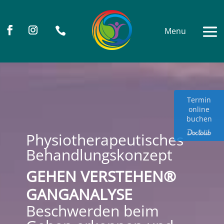

Termin
online
buchen
Physiotherapeutisches
Behandlungskonzept
GEHEN VERSTEHEN®
GANGANALYSE
Beschwerden beim